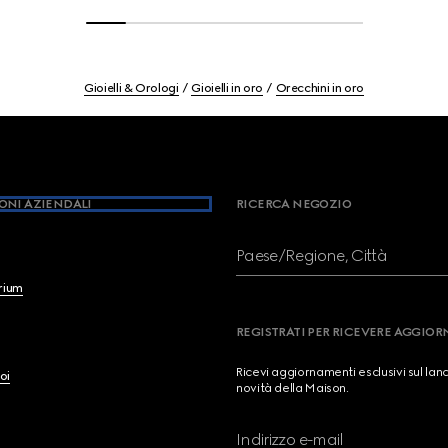
Gioielli & Orologi
Gioielli in oro
Orecchini in oro
ONI AZIENDALI
RICERCA NEGOZIO
Paese/Regione, Città
brium
REGISTRATI PER RICEVERE AGGIO
Ricevi aggiornamenti esclusivi sul lan
oi
novità della Maison.
Indirizzo e-mail