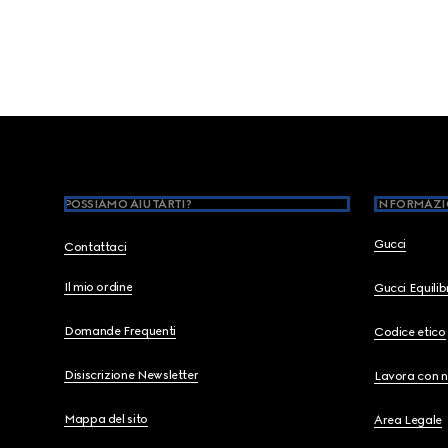
Footer
POSSIAMO AIUTARTI?
INFORMAZI
Gucci
Contattaci
Il mio ordine
Gucci Equili
Domande Frequenti
Codice etico
Disiscrizione Newsletter
Lavora con n
Mappa del sito
Area Legale