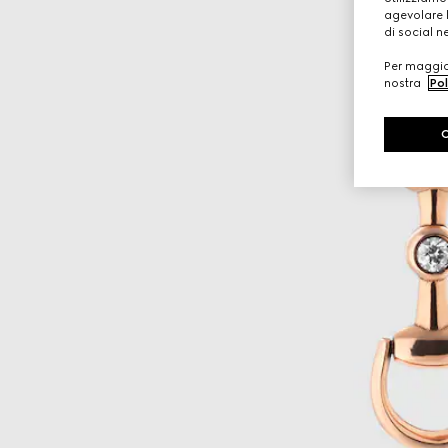
agevolare l
di social n
Per maggior
nostra
Pol