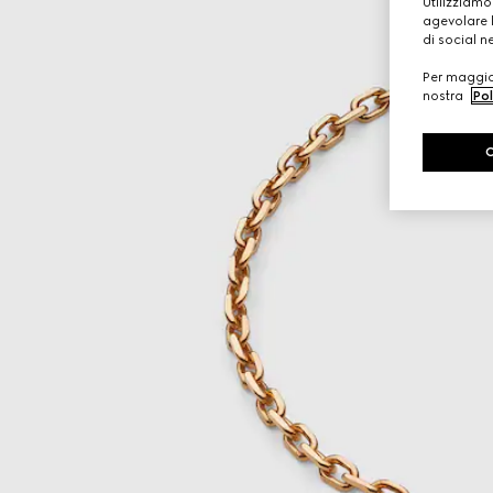
Utilizziamo
agevolare l
di social n
Per maggior
nostra
Pol