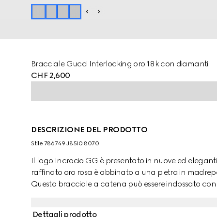
Bracciale Gucci Interlocking oro 18k con diamanti
CHF 2,600
DESCRIZIONE DEL PRODOTTO
Stile ‎786749 J85I0 8070
Il logo Incrocio GG è presentato in nuove ed eleganti v
raffinato oro rosa è abbinato a una pietra in madrepe
Questo bracciale a catena può essere indossato con al
Dettagli prodotto