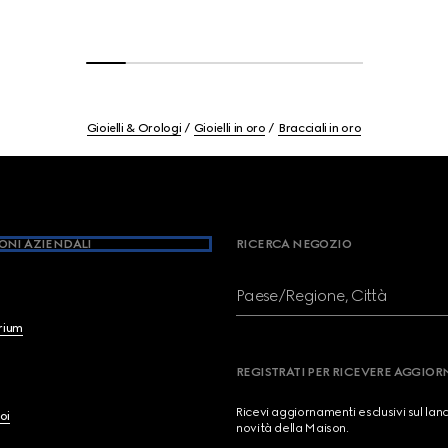
Gioielli & Orologi
Gioielli in oro
Bracciali in oro
ONI AZIENDALI
RICERCA NEGOZIO
Paese/Regione, Città
brium
REGISTRATI PER RICEVERE AGGIO
Ricevi aggiornamenti esclusivi sul lan
oi
novità della Maison.