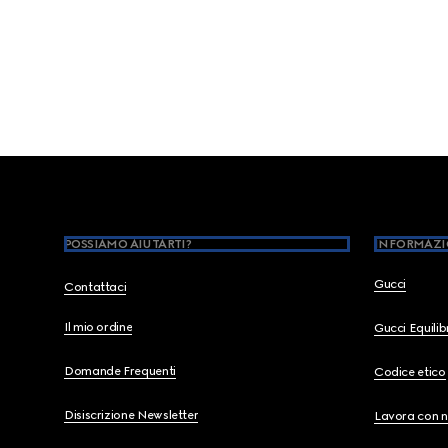
Footer
POSSIAMO AIUTARTI?
INFORMAZI
Gucci
Contattaci
Il mio ordine
Gucci Equili
Domande Frequenti
Codice etico
Disiscrizione Newsletter
Lavora con n