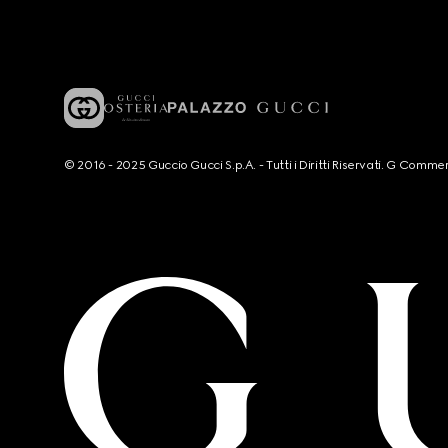
© 2016 - 2025 Guccio Gucci S.p.A. - Tutti i Diritti Riservati. G Co