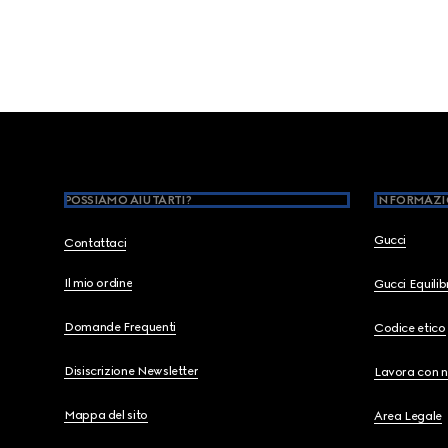
Footer
POSSIAMO AIUTARTI?
INFORMAZI
Gucci
Contattaci
Il mio ordine
Gucci Equili
Domande Frequenti
Codice etico
Disiscrizione Newsletter
Lavora con n
Mappa del sito
Area Legale