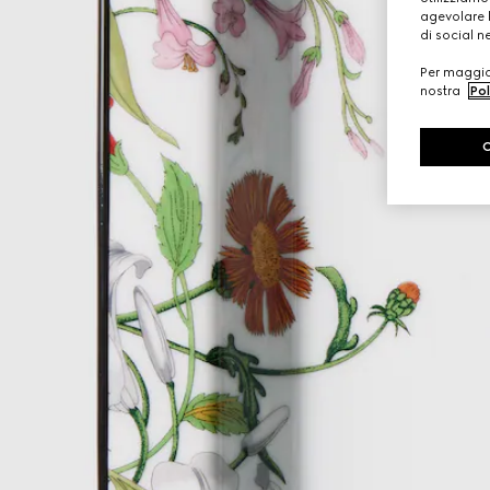
agevolare l
di social n
Per maggior
nostra
Pol