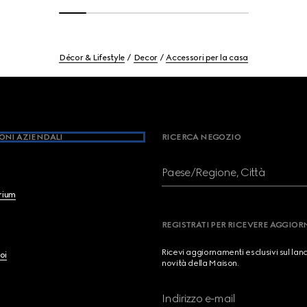
Décor & Lifestyle
Decor
Accessori per la casa
ONI AZIENDALI
RICERCA NEGOZIO
Paese/Regione, Città
brium
REGISTRATI PER RICEVERE AGGIO
Ricevi aggiornamenti esclusivi sul lan
oi
novità della Maison.
Indirizzo e-mail