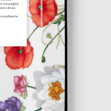
lle sue pagine
zioni d'uso.
consultare la