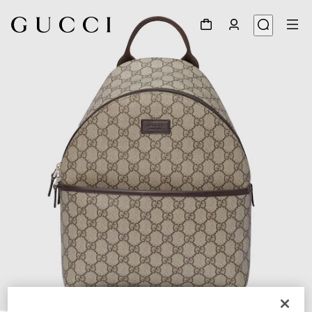
1
/
7