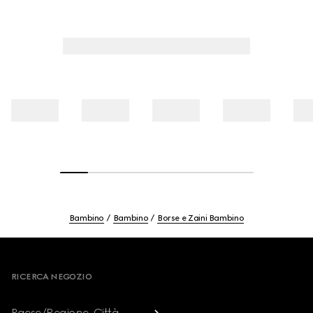
Bambino
Bambino
Borse e Zaini Bambino
Footer
RICERCA NEGOZIO
Paese/Regione, Città