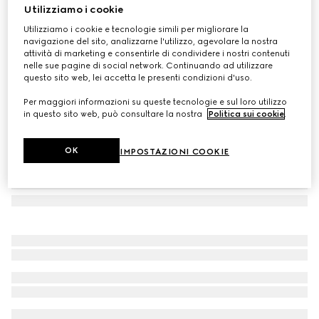
Utilizziamo i cookie
Zaino bambino
Utilizziamo i cookie e tecnologie simili per migliorare la
CHF 960
navigazione del sito, analizzarne l'utilizzo, agevolare la nostra
Variante
tessuto Supreme beige ed ebano
attività di marketing e consentirle di condividere i nostri contenuti
nelle sue pagine di social network. Continuando ad utilizzare
questo sito web, lei accetta le presenti condizioni d'uso.
Per maggiori informazioni su queste tecnologie e sul loro utilizzo
in questo sito web, può consultare la nostra
Politica sui cookie
.
OK
IMPOSTAZIONI COOKIE