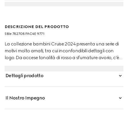
DESCRIZIONE DEL PRODOTTO
Stile ‎782708 FAC4E 9771
La collezione bambini Cruise 2024 presenta una serie di
motivi molto amati, tra cui inconfondibili dettagli con
logo. Da accese tonalità di rosso a sfumature avorio, c'è
un capo per ogni bambino alla ricerca di un'avventura.
Questo zaino in tessuto GG Supreme beige ed ebano si
Dettagli prodotto
ispira alla collezione per adulti ed è caratterizzato da
un'elegante etichetta in pelle Made in Italy.
Il Nostro Impegno