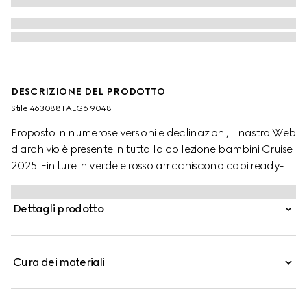
DESCRIZIONE DEL PRODOTTO
Stile ‎463088 FAEG6 9048
Proposto in numerose versioni e declinazioni, il nastro Web
d'archivio è presente in tutta la collezione bambini Cruise
2025. Finiture in verde e rosso arricchiscono capi ready-
to-wear, scarpe e accessori donando loro un carattere
sportivo, perfetto per qualsiasi avventura. Queste sneaker
Dettagli prodotto
Ace per bimbi piccoli, in tessuto GG Supreme, sono
impreziosite da un nastro Web verde e rosso e finiture in
pelle verde.
Cura dei materiali