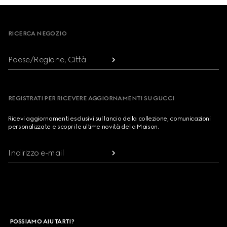
Footer
RICERCA NEGOZIO
Paese/Regione, Città
REGISTRATI PER RICEVERE AGGIORNAMENTI SU GUCCI
Ricevi aggiornamenti esclusivi sul lancio della collezione, comunicazioni
personalizzate e scopri le ultime novità della Maison.
Indirizzo e-mail
POSSIAMO AIUTARTI?