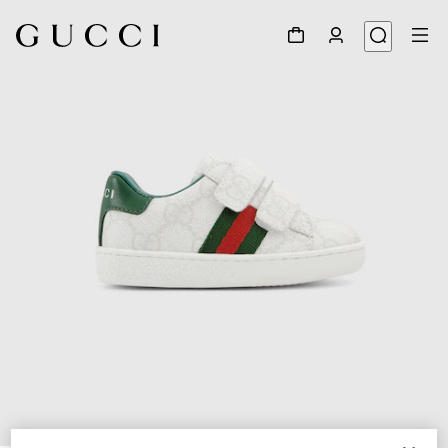
1
/
5