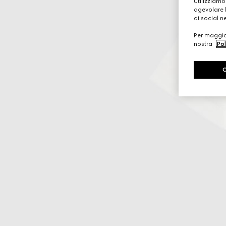
Utilizziamo
agevolare l
di social n
Per maggior
nostra
Pol