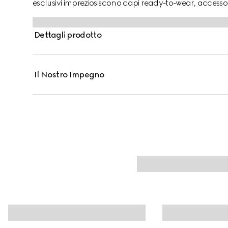
esclusivi impreziosiscono capi ready-to-wear, accessori 
della collezione bambini Pre-Fall 2025.
Dettagli prodotto
Il Nostro Impegno