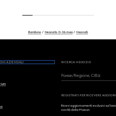
Bambino
Neonato 0-36 mesi
Neonati
ONI AZIENDALI
RICERCA NEGOZIO
Paese/Regione, Città
brium
REGISTRATI PER RICEVERE AGGIO
Ricevi aggiornamenti esclusivi sul lan
oi
novità della Maison.