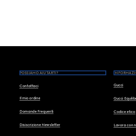
Footer
POSSIAMO AIUTARTI?
INFORMAZI
Gucci
Contattaci
Il mio ordine
Gucci Equili
Domande Frequenti
Codice etico
Disiscrizione Newsletter
Lavora con n