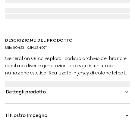
DESCRIZIONE DEL PRODOTTO
Stile ‎804231 XJHU2 4071
Generation Gucci esplora i codici d'archivio del brand e
combina diverse generazioni di design in un'unica
narrazione estetica. Realizzata in jersey di cotone felpato,
questa felpa per neonato è caratterizzata da
un'illustrazione che presenta un personaggio del
Dettagli prodotto
marchio MR. MEN™ LITTLE MISS™.
Il Nostro Impegno