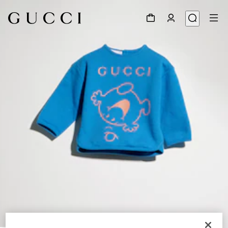
1
/
3