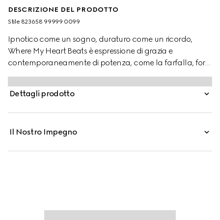
DESCRIZIONE DEL PRODOTTO
Stile ‎823658 99999 0099
Ipnotico come un sogno, duraturo come un ricordo,
Where My Heart Beats è espressione di grazia e
contemporaneamente di potenza, come la farfalla, forte
e leggera allo stesso tempo. Questa combinazione si
traduce nella fragranza di Rosa Fiorita, che sottolinea
Dettagli prodotto
l’incanto della Peonia attraverso il trio composto da
Accordo di Peonia Bianca, Accordo di Foglie di Violetta e
Muschio Bianco.
Il Nostro Impegno