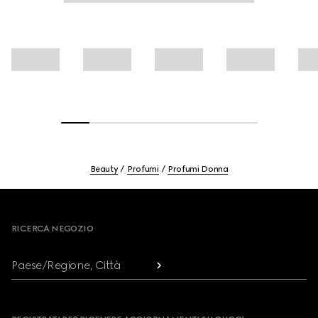
Beauty
Profumi
Profumi Donna
Footer
RICERCA NEGOZIO
Paese/Regione, Città