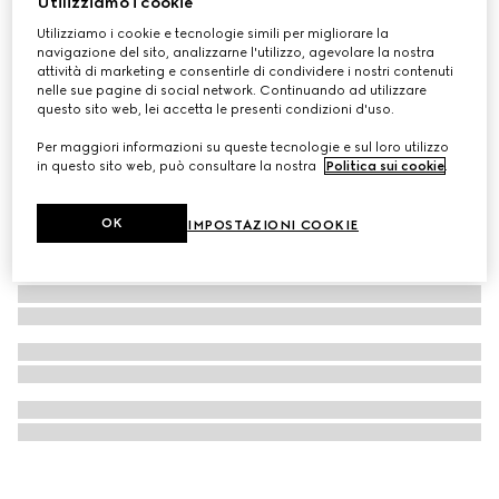
Utilizziamo i cookie
The Alchemist’s Garden, Where My Heart Beats, 50ml
Utilizziamo i cookie e tecnologie simili per migliorare la
navigazione del sito, analizzarne l'utilizzo, agevolare la nostra
CHF 304
attività di marketing e consentirle di condividere i nostri contenuti
nelle sue pagine di social network. Continuando ad utilizzare
questo sito web, lei accetta le presenti condizioni d'uso.
Per maggiori informazioni su queste tecnologie e sul loro utilizzo
in questo sito web, può consultare la nostra
Politica sui cookie
.
OK
IMPOSTAZIONI COOKIE