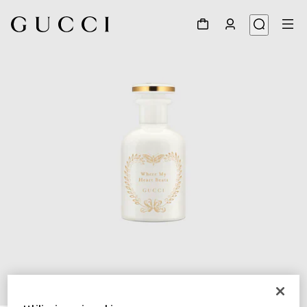
1
/
3