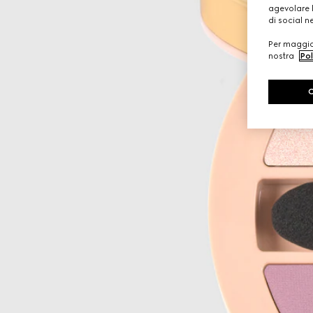
agevolare l
di social n
Per maggior
nostra
Pol