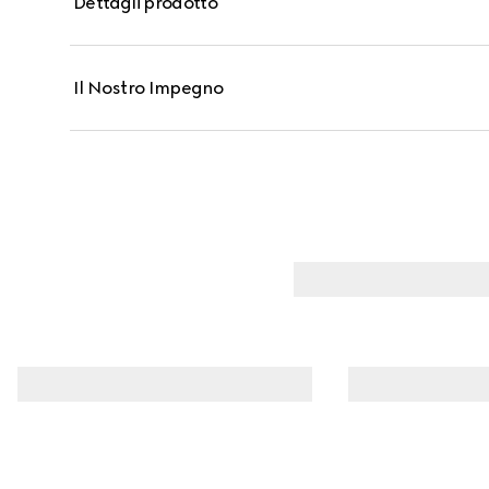
Dettagli prodotto
ai rossetti Gucci Beauty, la tonalità crema allover d
intensifica a ogni tocco.
Il Nostro Impegno