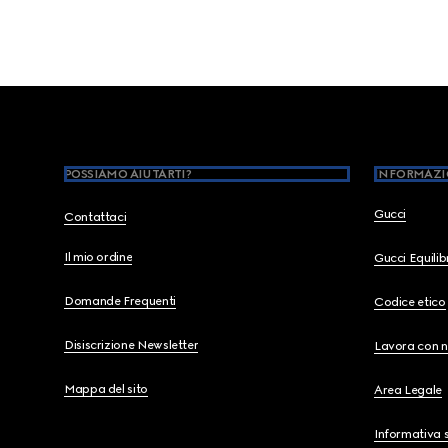
Footer
POSSIAMO AIUTARTI?
INFORMAZI
Gucci
Contattaci
Il mio ordine
Gucci Equili
Domande Frequenti
Codice etico
Disiscrizione Newsletter
Lavora con n
Mappa del sito
Area Legale
Informativa s