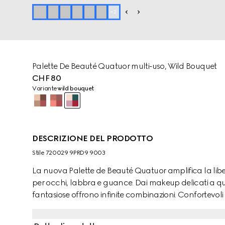
+
2
Palette De Beauté Quatuor multi-uso, Wild Bouquet
CHF 80
Variante
wild bouquet
DESCRIZIONE DEL PRODOTTO
Stile ‎720029 9PRD9 9003
La nuova Palette de Beauté Quatuor amplifica la liber
per occhi, labbra e guance. Dai makeup delicati a quelli
fantasiose offrono infinite combinazioni. Confortevoli 
con finitura satinata e matte possono essere utilizza
abbinati a una formula in crema, ideata per essere in