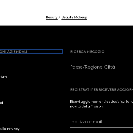
Beauty
Beauty Makeup
ONI AZIENDALI
RICERCA NEGOZIO
Paese/Regione, Città
brium
REGISTRATI PER RICEVERE AGGIO
Ricevi aggiornamenti esclusivi sul lan
oi
novità della Maison.
Indirizzo e-mail
ulla Privacy