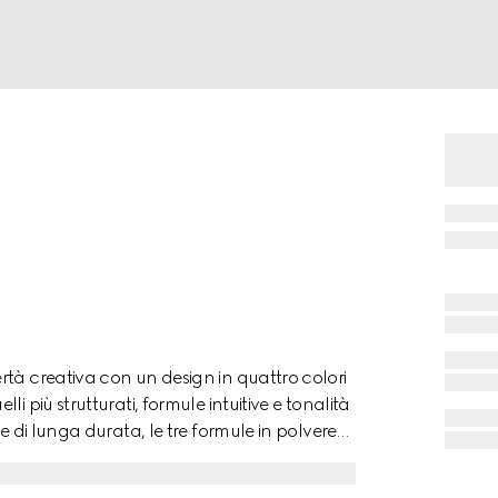
tà creativa con un design in quattro colori
 più strutturati, formule intuitive e tonalità
e di lunga durata, le tre formule in polvere
te come ombretto blush. Questi colori sono
dossata su occhi, labbra e guance. Ispirata