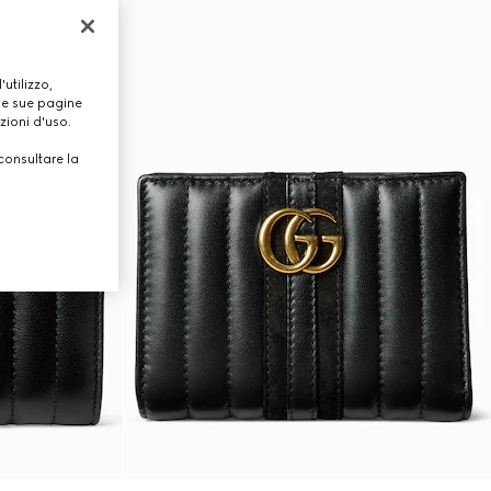
utilizzo,
lle sue pagine
zioni d'uso.
consultare la