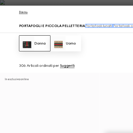
Contattaci
Donna
PORTAFOGLI E PICCOLA PELLETTERIA
Portafogli lunghi
Portafogli 
Donna
Uomo
306 Articoli
ordinati per
Suggeriti
In esclusiva online