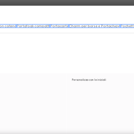
con catena
Portafogli compatti
Portacarte
Charm per borse e Portachiavi
Pochett
Personalizza con le iniziali