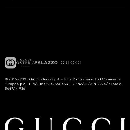
© 2016 - 2025 Guccio Gucci S.p.A. - Tutti i Diritti Riservati. G Commerce
Europe S.p.A. - IT VAT nr 05142860484. LICENZA SIAE N. 2294/I/1936 e
5647/I/1936