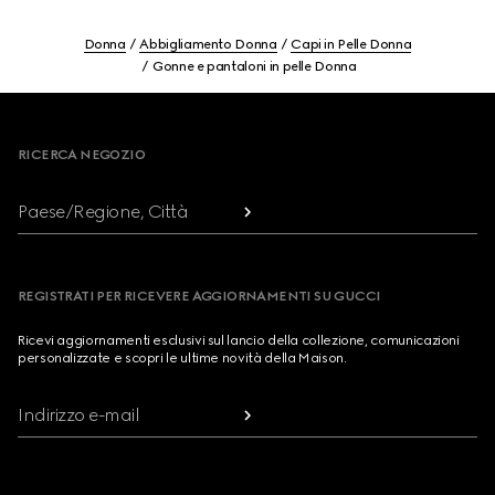
Donna
Abbigliamento Donna
Capi in Pelle Donna
Gonne e pantaloni in pelle Donna
Footer
RICERCA NEGOZIO
Paese/Regione, Città
REGISTRATI PER RICEVERE AGGIORNAMENTI SU GUCCI
Ricevi aggiornamenti esclusivi sul lancio della collezione, comunicazioni
personalizzate e scopri le ultime novità della Maison.
Indirizzo e-mail