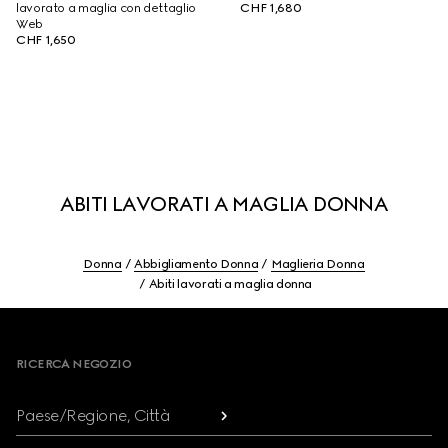
lavorato a maglia con dettaglio
CHF 1,680
Web
CHF 1,650
ABITI LAVORATI A MAGLIA DONNA
Donna
Abbigliamento Donna
Maglieria Donna
Abiti lavorati a maglia donna
Footer
RICERCA NEGOZIO
Paese/Regione, Città