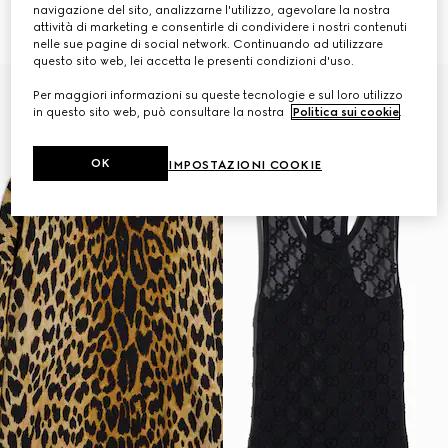
Morsetto
CHF 1,450
navigazione del sito, analizzarne l'utilizzo, agevolare la nostra
CHF 1,550
attività di marketing e consentirle di condividere i nostri contenuti
nelle sue pagine di social network. Continuando ad utilizzare
questo sito web, lei accetta le presenti condizioni d'uso.
Per maggiori informazioni su queste tecnologie e sul loro utilizzo
in questo sito web, può consultare la nostra
Politica sui cookie
.
OK
IMPOSTAZIONI COOKIE