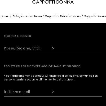
CAPPOTTI DONNA
Donna
Abbigliamento Donna
Cappotti e Giacche Donna
Cappotti Donna
Footer
RICERCA NEGOZIO
Paese/Regione, Città
REGISTRATI PER RICEVERE AGGIORNAMENTI SU GUCCI
Ricevi aggiornamenti esclusivi sul lancio della collezione, comunicazioni
personalizzate e scopri le ultime novità della Maison.
Indirizzo e-mail