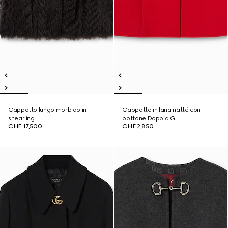
Cappotto lungo morbido in
Cappotto in lana natté con
shearling
bottone Doppia G
CHF 17,500
CHF 2,850