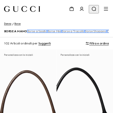
Donna
Borse
BORSE A MANO
Borse a Spalla
Borse Mini
Borse a Tracolla
Borse Shopping
Zain
102 Articoli
ordinati per
Suggeriti
Filtra e ordina
Personalizza con le iniziali
Personalizza con le iniziali