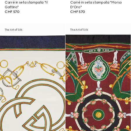
Carré in seta stampata "Il
Carré in seta stampata "Morso
Gattino"
D'Oro"
CHF 570
CHF 570
The Art of Silk
The Art of Silk