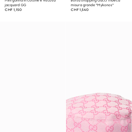
Mini gonna in cotone e viscosa
Borsa shopping Gucci Tribeca
jacquard GG
misura grande "Mykonos"
CHF 1,150
CHF 1,540