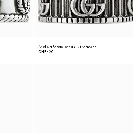
Anello a fascia larga GG Marmont
CHF 420