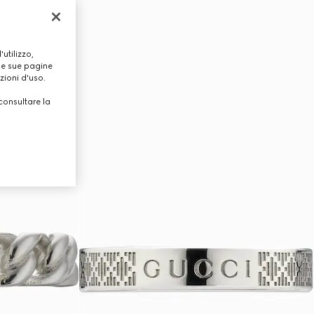
utilizzo,
lle sue pagine
zioni d'uso.
consultare la