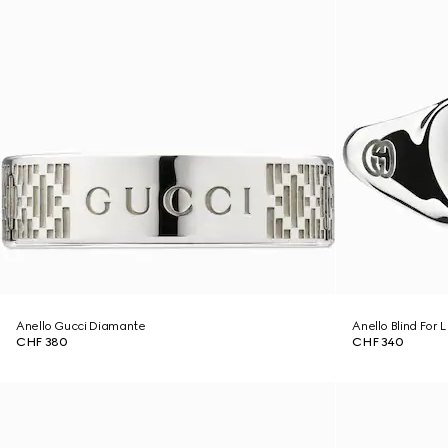
Anello Gucci Diamante
Anello Blind For 
CHF 380
CHF 340