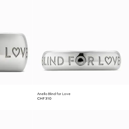
Anello Blind for Love
CHF 310