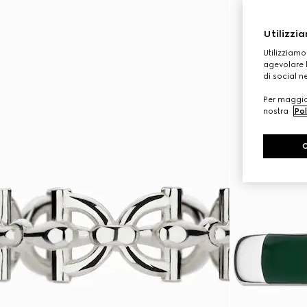
Utilizzia
Utilizziamo
agevolare l
di social n
Per maggior
nostra
Pol