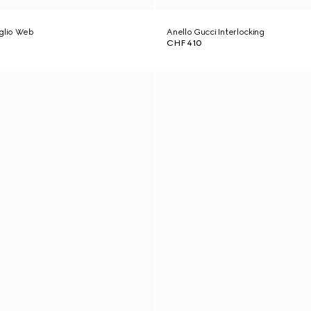
aglio Web
Anello Gucci Interlocking
CHF 410