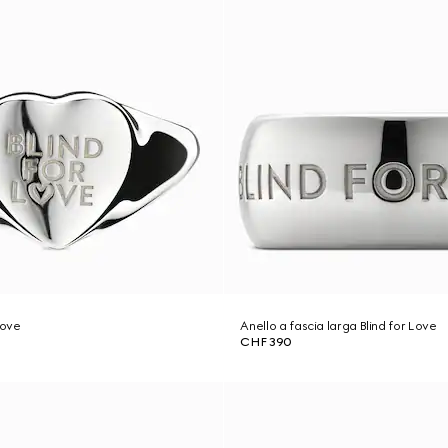
Love
Anello a fascia larga Blind for Love
CHF 390