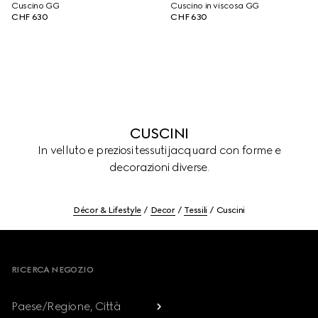
Cuscino GG
Cuscino in viscosa GG
CHF 630
CHF 630
CUSCINI
In velluto e preziosi tessuti jacquard con forme e
decorazioni diverse.
Décor & Lifestyle
Decor
Tessili
Cuscini
Footer
RICERCA NEGOZIO
Paese/Regione, Città