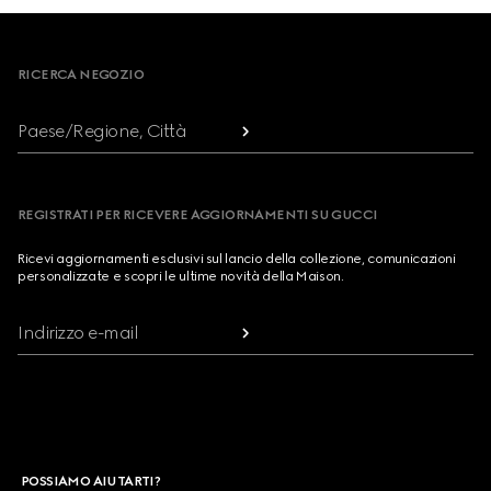
Footer
RICERCA NEGOZIO
Paese/Regione, Città
REGISTRATI PER RICEVERE AGGIORNAMENTI SU GUCCI
Ricevi aggiornamenti esclusivi sul lancio della collezione, comunicazioni
personalizzate e scopri le ultime novità della Maison.
Indirizzo e-mail
POSSIAMO AIUTARTI?