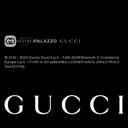
© 2016 - 2025 Guccio Gucci S.p.A. - Tutti i Diritti Riservati. G Commerce
Europe S.p.A. - IT VAT nr 05142860484. LICENZA SIAE N. 2294/I/1936 e
5647/I/1936