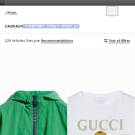
Cadeaux
CADEAUX
Bébé garçon
Bébé fille
Garçon
Fille
229 Articles
Trier par
Recommandations
Trier et filtrer