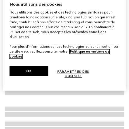
Nous utilisons des cookies
Polo pour enfant en coton GG
Nous utilisons des cookies et des technologies similaires pour
CHF 340
améliorer la navigation sur le site, analyser l'utilisation qui en est
Déclinaisons
bleu marine et vert
faite, contribuer à nos efforts de marketing et vous permettre de
partager nos contenus sur vos réseaux sociaux. En continuant à
utiliser ce site web, vous acceptez les présentes conditions
d'utilisation.
Pour plus d'informations sur ces technologies et leur utilisation sur
ce site web, veuillez consulter notre
Politique en matière de
cookies
.
OK
PARAMÈTRES DES
COOKIES