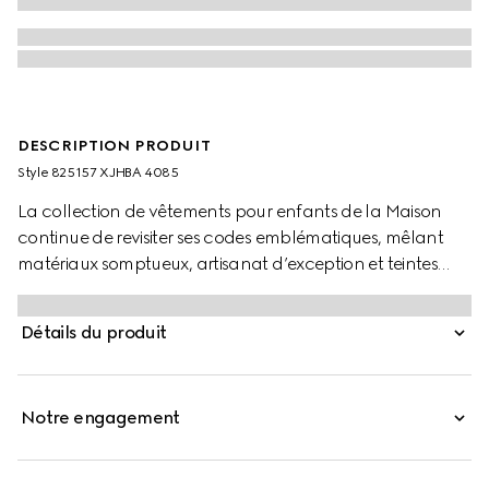
DESCRIPTION PRODUIT
Style ‎825157 XJHBA 4085
La collection de vêtements pour enfants de la Maison
continue de revisiter ses codes emblématiques, mêlant
matériaux somptueux, artisanat d’exception et teintes
contemporaines. Confectionné en piqué de coton GG,
ce polo pour enfant revisite le motif monogrammé du
Détails du produit
fondateur Guccio Gucci.
Notre engagement