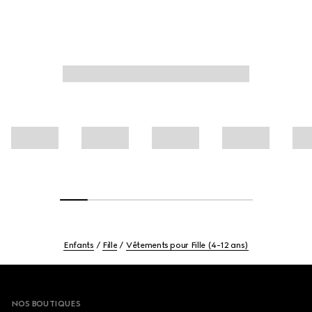
Enfants
Fille
Vêtements pour Fille (4-12 ans)
Footer
NOS BOUTIQUES