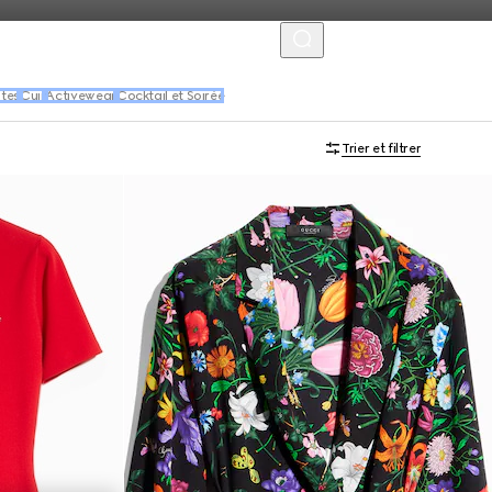
MENU
tes
Cuir
Activewear
Cocktail et Soirée
Trier et filtrer