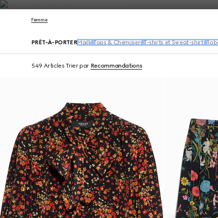
Nous Contacter
Femme
PRÊT-À-PORTER
Maille
Tops & Chemisiers
T-shirts et Sweat-shirts
Rob
549 Articles
Trier par
Recommandations