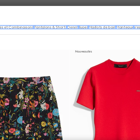
es et Combinaisons
Pantalons & Shorts
Denim
Jupes
Maillots de bain
Manteaux
Ves
Nouveautés