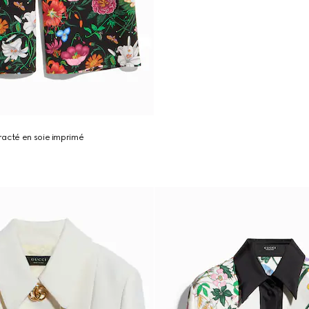
racté en soie imprimé