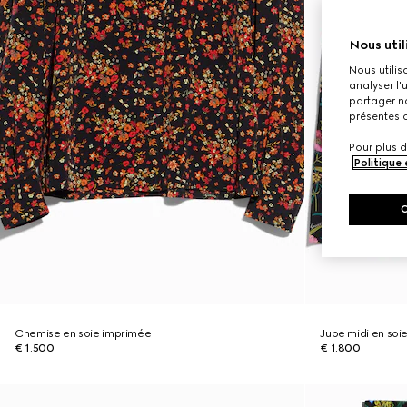
Nous util
Nous utilis
analyser l'
partager no
présentes c
Pour plus d
Politique
Chemise en soie imprimée
Jupe midi en soi
€ 1.500
€ 1.800