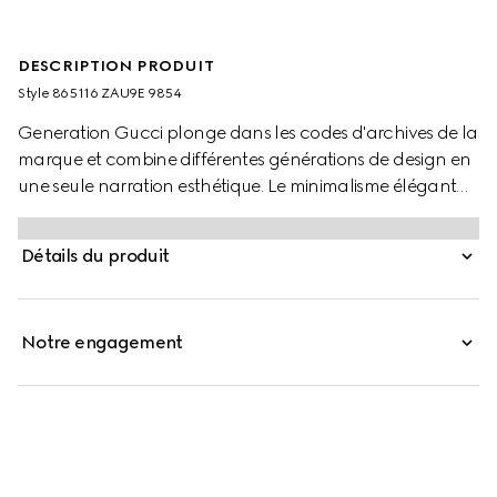
DESCRIPTION PRODUIT
Style ‎865116 ZAU9E 9854
Generation Gucci plonge dans les codes d'archives de la
marque et combine différentes générations de design en
une seule narration esthétique. Le minimalisme élégant
inspiré des années 1990 s'exprime à travers des tissus
légers tels que la soie faille en prêt-à-porter, rappelant la
Détails du produit
décennie à la mode. Confectionnée en soie faille fine,
cette longue jupe est dotée d'une fermeture éclair au dos.
Notre engagement