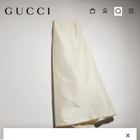
1
/
6