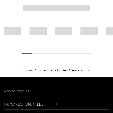
Femme
Prêt-à-Porter Femme
Jupes Femme
Footer
NOS BOUTIQUES
PAYS/RÉGION, VILLE