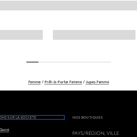
Femme
Prêt-à-Porter Femme
Jupes Femme
NS SUR LA SOCIETE
NOS BOUTIQUES
Gucci
PAYS/RÉGION, VILLE