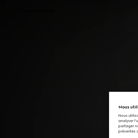
Nous Contacter
Nous util
Nous utilis
analyser l'
partager no
présentes c