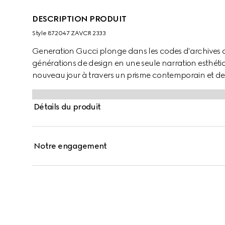
DESCRIPTION PRODUIT
Style ‎872047 ZAVCR 2333
Generation Gucci plonge dans les codes d'archives 
générations de design en une seule narration esthétiq
nouveau jour à travers un prisme contemporain et des
crêpe de chine de soie, cette jupe se distingue par un
Détails du produit
Notre engagement