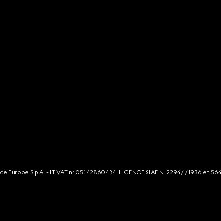
rce Europe S.p.A. - IT VAT nr 05142860484. LICENCE SIAE N. 2294/I/1936 et 56