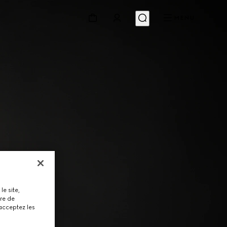
MENU
le site,
tre de
 acceptez les