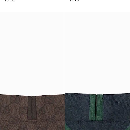
€ 190
€ 170