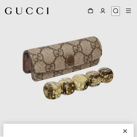
1
/
5