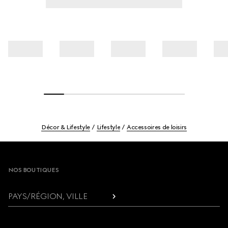
Décor & Lifestyle
Lifestyle
Accessoires de loisirs
Footer
NOS BOUTIQUES
PAYS/RÉGION, VILLE