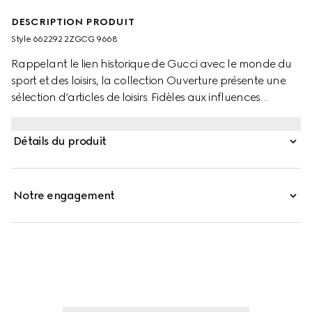
DESCRIPTION PRODUIT
Style ‎662292 2ZGCG 9668
Rappelant le lien historique de Gucci avec le monde du
sport et des loisirs, la collection Ouverture présente une
sélection d’articles de loisirs. Fidèles aux influences
vintage à l’œuvre dans ces ensambles, ces cinq dés sont
conçus en résine avec un effet marbré. L’ensemble est
Détails du produit
présenté dans la toile monogrammée de la Maison,
apportant un esprit logo marqué.
Notre engagement