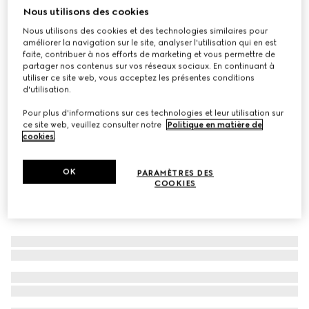
Nous utilisons des cookies
À personnaliser avec vos initiales
Laisse pour animal de compagnie taille S/M
Nous utilisons des cookies et des technologies similaires pour
€ 400
améliorer la navigation sur le site, analyser l'utilisation qui en est
faite, contribuer à nos efforts de marketing et vous permettre de
Déclinaisons
toile GG sable et marron
partager nos contenus sur vos réseaux sociaux. En continuant à
utiliser ce site web, vous acceptez les présentes conditions
d'utilisation.
Pour plus d'informations sur ces technologies et leur utilisation sur
ce site web, veuillez consulter notre
Politique en matière de
cookies
.
OK
PARAMÈTRES DES
COOKIES