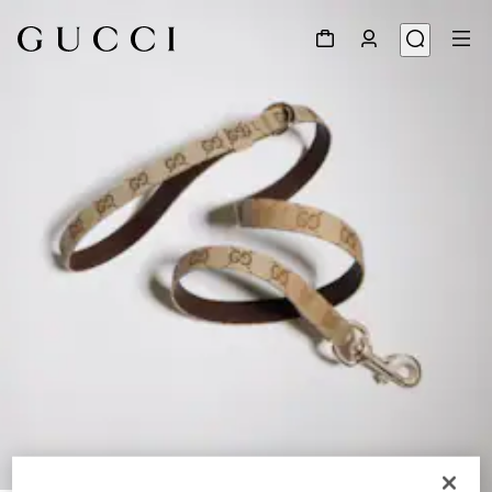
1
/
3