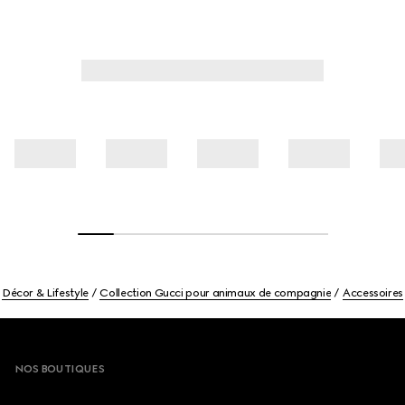
Décor & Lifestyle
Collection Gucci pour animaux de compagnie
Accessoires
Footer
NOS BOUTIQUES