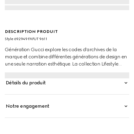
DESCRIPTION PRODUIT
Style ‎692949 FAFUT 9611
Génération Gucci explore les codes d'archives de la
marque et combine différentes générations de design en
une seule narration esthétique. La collection Lifestyle
continue de réinterpréter les motifs emblématiques en
utilisant des matériaux somptueux, un savoir-faire
Détails du produit
complexe et des couleurs riches, comme le GG signature
sur ce style.
Notre engagement