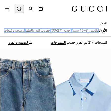
الأطفال
الأولاد
ملابس (4-12 سنة)
أحذية (27-33)
حقائب اليد والظهر
أوشحة وقبعات
المنتجات 214
تم الفرز حسب
المقترحات
التصفية والفرز