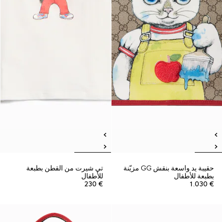
حقيبة يد واسعة بنقش GG مزيّنة
تي شيرت من القطن بطبعة
بطبعة للأطفال
للأطفال
€ 230
€ 1.030