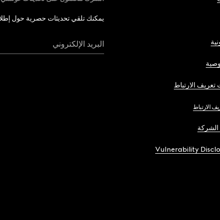
يمكنك تلقي تحديثات حصرية حول إطلاق 
نية
البريد الإلكتروني
صية
تعريف الارتباط
يف الارتباط
الشركة
Vulnerability Discl