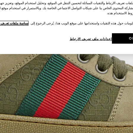
ات تعريف الارتباط والتقنيات المماثلة لتحسين التنقل في الموقع، وتحليل استخدام الموقع، وتعزيز جهود
اركة المحتوى الخاص بنا على شبكات التواصل الاجتماعي الخاصة بك. وبالاستمرار في استخدام موقع ا
ط الاستخدام هذه.
لومات حول هذه التقنيات واستخدامها على موقع الويب هذا، يُرجى الرجوع إلى
سياسة ملفات تعريف ال
O
إعدادات ملف تعريف الارتباط