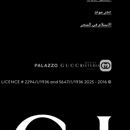
حجز موعد
الاستلام في المتجر
© 2016 - 2025 Guccio Gucci S.p.A. - All rights reserved. SIAE LICENCE # 2294/I/1936 and 5647/I/1936