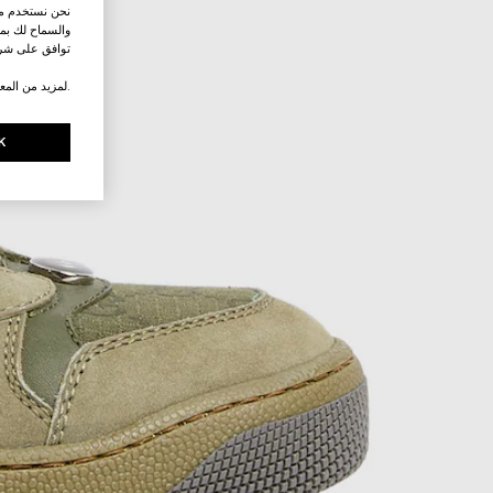
نحن نستخدم ملف
والسماح لك بمش
توافق على شرو
.لمزيد من المع
K