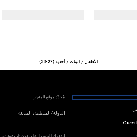
الأطفال
البنات
أحذية (27-33)
مُحدّد موقع المتجر
شي
الدولة/المنطقة، المدينة
Gucci 
اشترك للحصول على تحديثات غوتشي