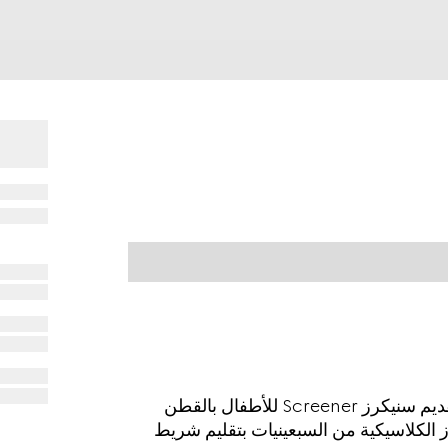
بوحي من التصميم المتطابق من مجموعة الكبار، يتم تقديم سنيكرز Screener للأطفال بالقطن
المتأثر بأحذية سنيكرز الكلاسيكية من السبعينيات بتقليم شريط