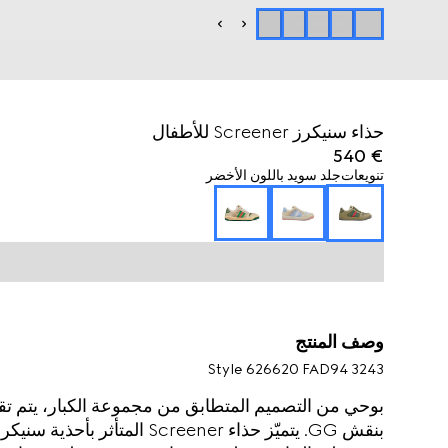
حذاء سنيكرز Screener للأطفال
€ 540
تنويعات
جلد سويد باللون الأخضر
وصف المنتج
Style ‎626620 FAD94 3243
بنقش GG. يتميّز حذاء Screener 