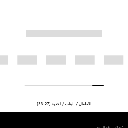
الأطفال
البنات
أحذية (27-33)
Foote
مُحدّد موقع المتجر