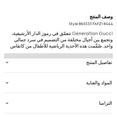
وصف المنتج
Style ‎865533 FAFZ1 8444
Generation Gucci تتعمّق في رموز الدار الأرشيفية،
وتجمع بين أجيال مختلفة من التصميم في سرد جمالي
واحد. صُمِّمت هذه الأحذية الرياضية للأطفال من كانفاس
GG، وتتميز بأعمال فنية تعرض شخصية من العلامة
التجارية MR. MEN™ LITTLE MISS™.
تفاصيل المنتج
المواد والعناية
التزامنا