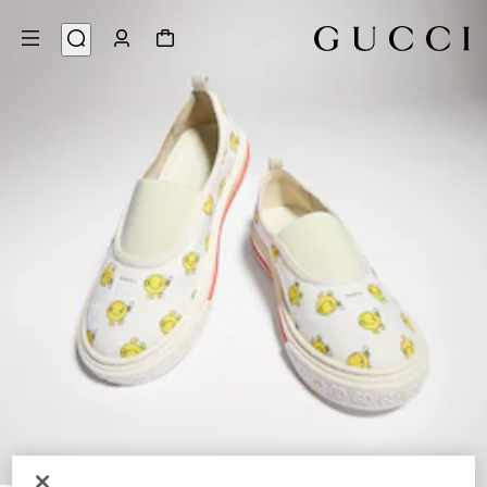
7
/
1