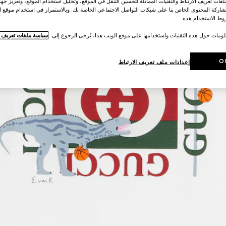
ات تعريف الارتباط والتقنيات المماثلة لتحسين التنقل في الموقع، وتحليل استخدام الموقع، وتعزيز جهود
اركة المحتوى الخاص بنا على شبكات التواصل الاجتماعي الخاصة بك. وبالاستمرار في استخدام موقع ا
ط الاستخدام هذه.
لومات حول هذه التقنيات واستخدامها على موقع الويب هذا، يُرجى الرجوع إلى
سياسة ملفات تعريف ال
O
إعدادات ملف تعريف الارتباط