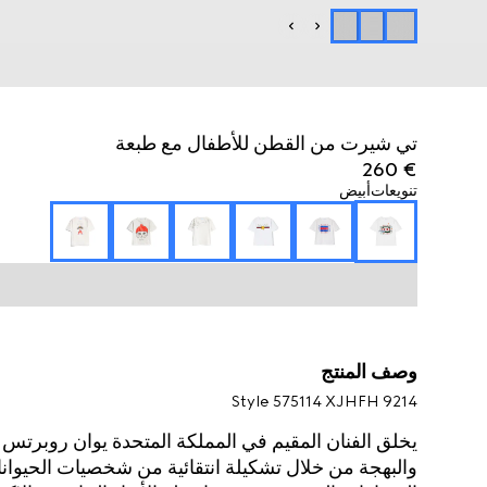
تي شيرت من القطن للأطفال مع طبعة
€ 260
تنويعات
أبيض
وصف المنتج
Style ‎575114 XJHFH 9214
والبهجة من خلال تشكيلة انتقائية من شخصيات الحيوانا