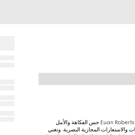
يخلق الفنان المقيم في المملكة المتحدة يوان روبرتس Euan Roberts حس الفكاهة والأمل
ت والاستعارات المجازية البصرية. وتغني