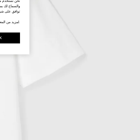
نحن نستخدم ملف
والسماح لك بمش
توافق على شرو
.لمزيد من المع
K