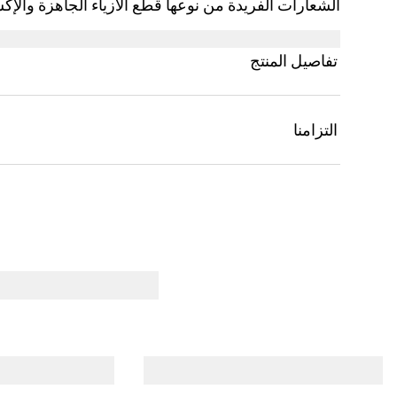
الشعارات الفريدة من نوعها قطع الأزياء الجاهزة والإك
شعار Gucci كجزء من مجموعة ما قبل الخريف 2025 للأطفال.
تفاصيل المنتج
التزامنا