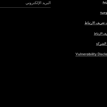
نية
البريد الإلكتروني
صية
تعريف الارتباط
يف الارتباط
الشركة
Vulnerability Discl