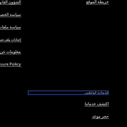
خريطة الموقع
الشؤون القانو
سياسة الخصو
سياسة ملفات 
إعدادات ملف تعر
معلومات عن 
osure Policy
خدمات غوتشي
اكتشف خدماتنا
حجز موعد