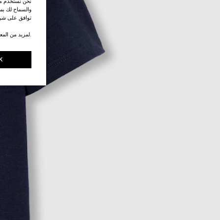
نحن نستخدم ملف
والسماح لك بمش
توافق على شرو
.لمزيد من المع
K