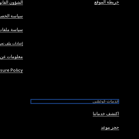
خريطة الموقع
الشؤون القانو
سياسة الخصو
سياسة ملفات 
إعدادات ملف تعر
معلومات عن 
osure Policy
خدمات غوتشي
اكتشف خدماتنا
حجز موعد