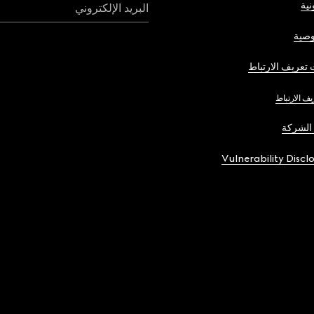
نية
البريد الإلكتروني
صية
تعريف الارتباط
يف الارتباط
الشركة
Vulnerability Discl