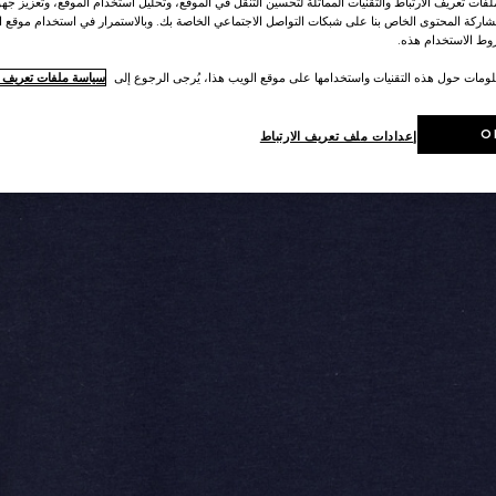
ات تعريف الارتباط والتقنيات المماثلة لتحسين التنقل في الموقع، وتحليل استخدام الموقع، وتعزيز جهود
اركة المحتوى الخاص بنا على شبكات التواصل الاجتماعي الخاصة بك. وبالاستمرار في استخدام موقع ا
ط الاستخدام هذه.
لومات حول هذه التقنيات واستخدامها على موقع الويب هذا، يُرجى الرجوع إلى
سياسة ملفات تعريف ال
O
إعدادات ملف تعريف الارتباط