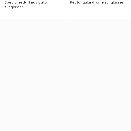
Specialized-fit navigator
Rectangular-frame sunglasses
sunglasses