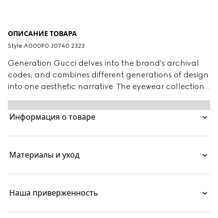
ОПИСАНИЕ ТОВАРА
Style ‎A000P0 J0740 2323
Generation Gucci delves into the brand's archival
codes, and combines different generations of design
into one aesthetic narrative. The eyewear collection
reinterprets a vintage-inspired yet essential shape on
this style.
Информация о товаре
Материалы и уход
Наша приверженность