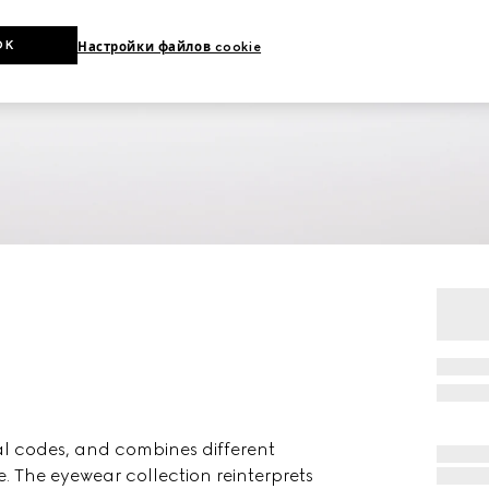
OK
Настройки файлов cookie
al codes, and combines different
e. The eyewear collection reinterprets