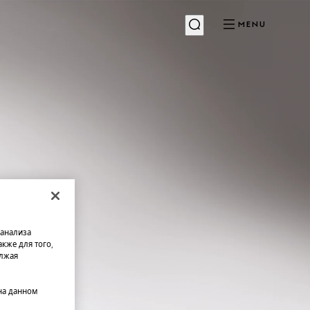
MENU
 анализа
кже для того,
олжая
на данном