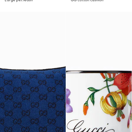
Large pet leash
GG cotton cushion