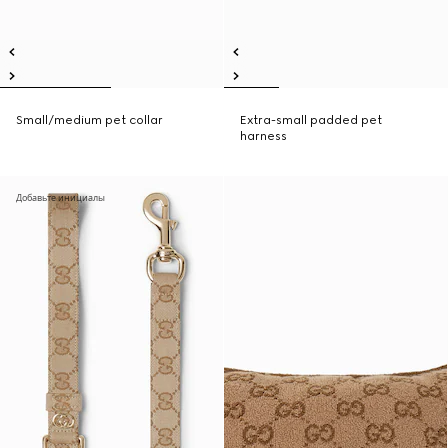
Small/medium pet collar
Extra-small padded pet
harness
Добавьте инициалы