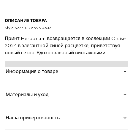
ОПИСАНИЕ ТОВАРА
Style ‎527710 ZAN9N 4632
Принт Herbarium возвращается в коллекции Cruise
2024 в элегантной синей расцветке, приветствуя
новый сезон. Вдохновленный винтажными
полотнами орнамент Toile de Jouy в виде ветвей,
листьев и цветов вишни украсил этот салатник
Информация о товаре
Ginori 1735. Можно использовать в комплекте с
другими сочетающимися предметами для создания
полной сервировки.
Материалы и уход
Наша приверженность