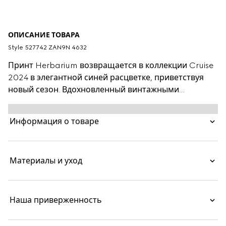
ОПИСАНИЕ ТОВАРА
Style ‎527742 ZAN9N 4632
Принт Herbarium возвращается в коллекции Cruise
2024 в элегантной синей расцветке, приветствуя
новый сезон. Вдохновленный винтажными
полотнами орнамент Toile de Jouy в виде ветвей,
листьев и цветов вишни украсил этот сливочник
Информация о товаре
Ginori 1735. Можно использовать в комплекте с
другими сочетающимися предметами для создания
полной сервировки.
Материалы и уход
Наша приверженность