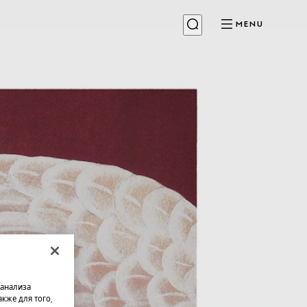
MENU
 анализа
кже для того,