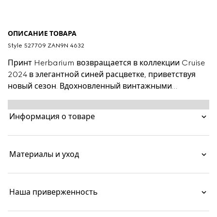
ОПИСАНИЕ ТОВАРА
Style ‎527709 ZAN9N 4632
Принт Herbarium возвращается в коллекции Cruise
2024 в элегантной синей расцветке, приветствуя
новый сезон. Вдохновленный винтажными
полотнами орнамент Toile de Jouy в виде ветвей,
листьев и цветов вишни украсил эту тарелку для
Информация о товаре
закусок Ginori 1735. Можно использовать в
комплекте с другими сочетающимися предметами
для создания полной сервировки.
Материалы и уход
Наша приверженность