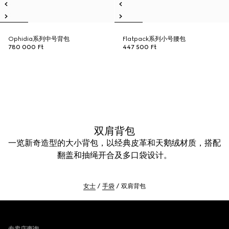
Ophidia系列中号背包
Flatpack系列小号腰包
780 000 Ft
447 500 Ft
双肩背包
一览新奇造型的大小背包，以经典皮革和天鹅绒材质，搭配
翻盖和抽绳开合及多口袋设计。
女士
手袋
双肩背包
Footer