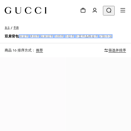
女士
手袋
双肩背包
肩背包
迷你包
双肩背包
托特包
手提包
手拿包&晚宴包
定制手袋
商品 16
排序方式：
推荐
筛选并排序