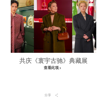
共庆《寰宇古驰》典藏展
查看此项
分享