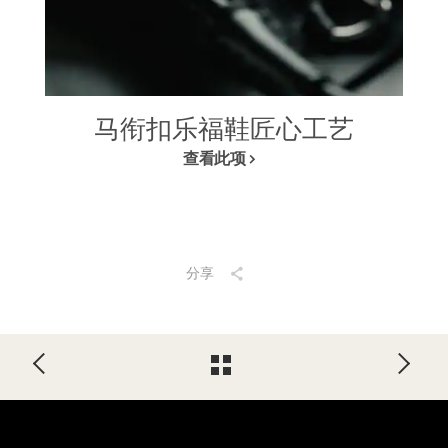
马衔扣乐福鞋匠心工艺
查看此项
分享
Footer