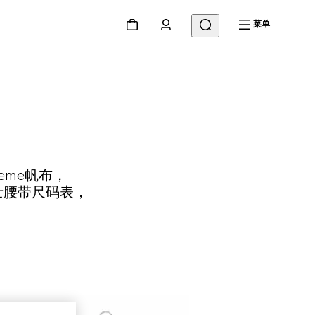
菜单
eme帆布，
士腰带尺码表，