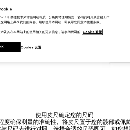
测量方法
okie
沿至腰带第三个孔眼的距离，相应选择合适尺码。
ookie 和类似技术来增强网站导航，分析网站使用情况，协助我司开展营销工作，
社交网络上共享我们的内容。继续使用本网站，即表示您同意本使用条款。
量腰带起点至第三个孔眼的距离。请注意，
准孔眼或三个标准孔眼。
技术及其在本网站上的使用相关的更多信息，请参阅我司的
Cookie 政策
。
OK
Cookie 设置
使用皮尺确定您的尺码
程度确保测量的准确性。将皮尺置于您的髋部或佩
并与尺码表进行对照，选择合适的尺码即可。如您想