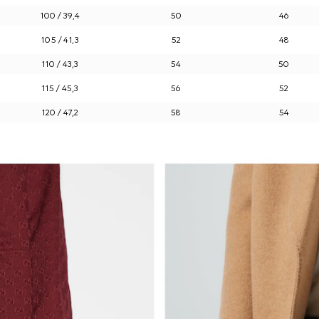
100 / 39,4
50
46
105 / 41,3
52
48
110 / 43,3
54
50
115 / 45,3
56
52
120 / 47,2
58
54