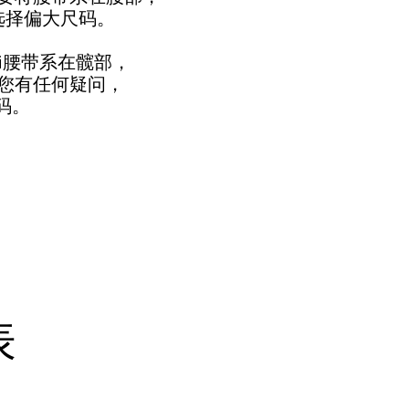
选择偏大尺码。
i腰带系在髋部，
您有任何疑问，
码。
表