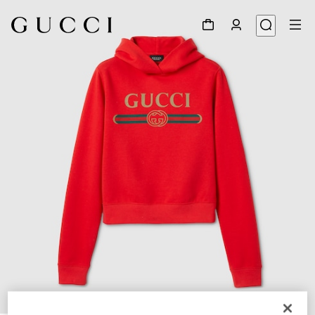
1
/
5