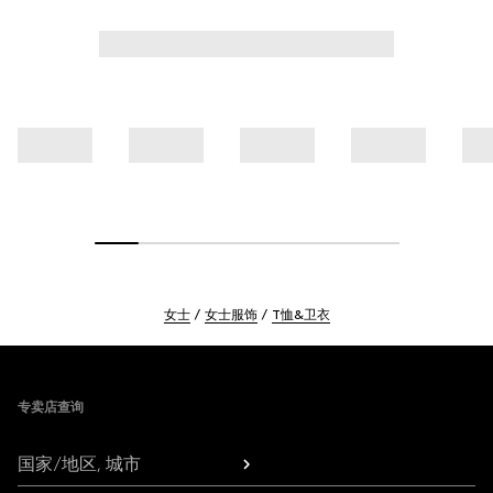
女士
女士服饰
T恤&卫衣
Footer
专卖店查询
国家/地区, 城市