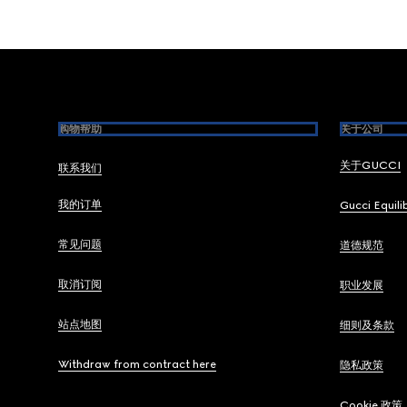
Footer
购物帮助
关于公司
关于GUCCI
联系我们
我的订单
Gucci Equili
常见问题
道德规范
取消订阅
职业发展
站点地图
细则及条款
Withdraw from contract here
隐私政策
Cookie 政策