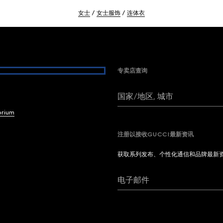
女士
女士服饰
连体衣
专卖店查询
国家/地区, 城市
brium
注册以接收GUCCI最新资讯
获取系列发布、个性化通信和品牌最新
电子邮件