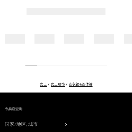
女士
女士服饰
连衣裙&连体裤
Footer
专卖店查询
国家/地区, 城市