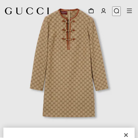
1
/
7