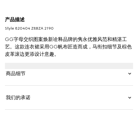
产品描述
Style ‎820404 Z8BZA 2190
GG字母交织图案焕新诠释品牌的隽永优雅风范和精湛工
艺。这款连衣裙采用GG帆布匠造而成，马衔扣细节及棕色
皮革滚边更添设计意趣。
商品细节
我们的承诺