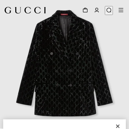
1
/
6