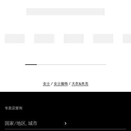
女士
女士服饰
大衣&夹克
Footer
专卖店查询
国家/地区, 城市