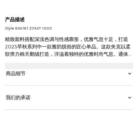
产品描述
Style ‎836181 Z7AST 1000
精致面料搭配深浅色调与性感廓形，优雅气息十足，打造
2025早秋系列中一款雅韵脱俗的匠心单品。这款夹克以柔
软弹力棉天鹅绒打造，洋溢着独特的优雅时尚气息。通体
GG水晶刺绣令整个廓形更臻完满。
商品细节
我们的承诺