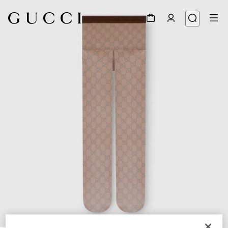
1
/
3