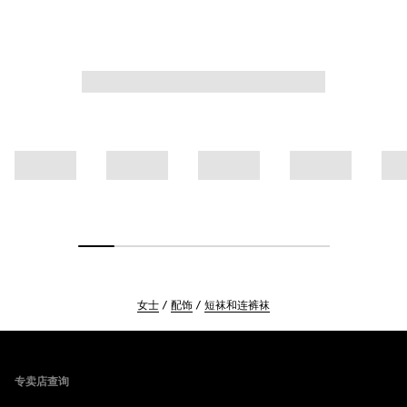
女士
配饰
短袜和连裤袜
Footer
专卖店查询