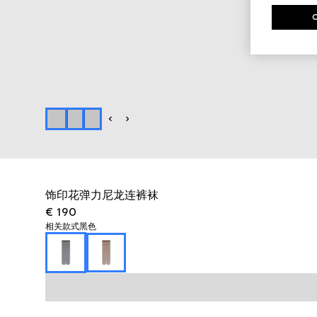
饰印花弹力尼龙连裤袜
€ 190
相关款式
黑色