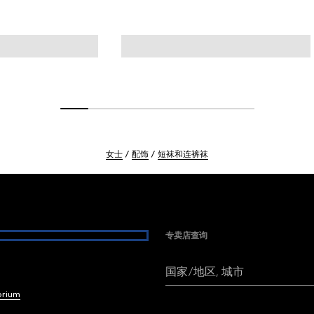
女士
配饰
短袜和连裤袜
专卖店查询
国家/地区, 城市
brium